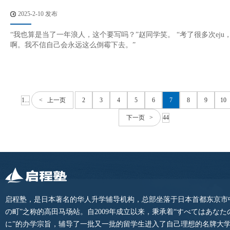
2025-2-10 发布
“我也算是当了一年浪人，这个要写吗？”赵同学笑。 “考了很多次eju
啊。我不信自己会永远这么倒霉下去。”
1...
< 上一页
2
3
4
5
6
7
8
9
10
下一页 >
44
启程塾，是日本著名的华人升学辅导机构，总部坐落于日本首都东京市
の町”之称的高田马场站。自2009年成立以来，秉承着“すべてはあな
に”的办学宗旨，辅导了一批又一批的留学生进入了自己理想的名牌大