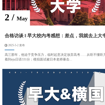
2 /
May
合格访谈 ‖ 早大校内考感想：差点，我就去上大
2025-5-2 发布
高三那年，他迫于竞争压力，临时起意决定放弃高考……从听不懂听
着到eju日语331分；模拟面试被日本老师暴击...