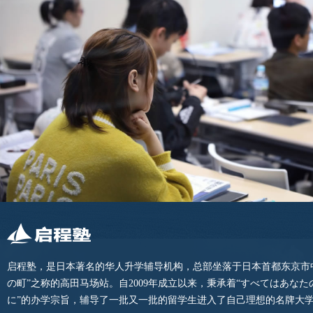
启程塾，是日本著名的华人升学辅导机构，总部坐落于日本首都东京市
の町”之称的高田马场站。自2009年成立以来，秉承着“すべてはあな
に”的办学宗旨，辅导了一批又一批的留学生进入了自己理想的名牌大