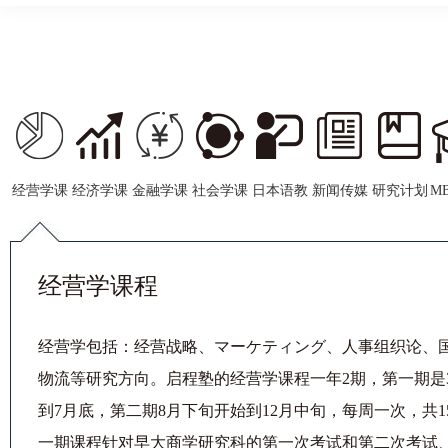
经营学课
经济学课
金融学课
社会学课
日本语教
新闻传媒
研究计划
M
程
程
程
程
育课程
学课程
书课程
管
经营学课程
经营学包括：经营战略、マーケティング、人事组织论、
物流等研究方向。启程塾的经营学课程一年2期，第一期是
到7月底，第二期8月下旬开始到12月中旬，每周一次，共1
一期课程针对早大商学研究科的第一次考试和第二次考试