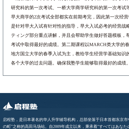
研究科的第一次考试、一桥大学商学研究科的第一次考试
早大商学的2次考试全部都实在前期考完，因此第一次经营
是针对早大入试有针对性的指导，早大入试必考的经营战
ティング部分重点讲解，并且会帮助学生做好答题模板，
考试中取得最好的成绩。第二期课程以MARCH类大学的
地方国立大学的春季入试为主，教给学生经营学基础知识
各个大学的过去问题。确保我塾学生能够取得最好的成绩
启程塾，是日本著名的华人升学辅导机构，总部坐落于日本首都东京市
の町”之称的高田马场站。自2009年成立以来，秉承着“すべてはあな