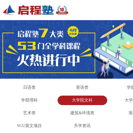
日语类
英语类
学
学部理科
大学院文科
大
艺术类
建筑&环境类
SGU英文项目
升学资讯