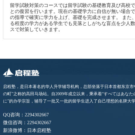
留学試験対策のコースでは留学試験の基礎教育及び高校
との復習を行います。現在の基礎学力に自信が無い場合
の指導で確実に学力を上げ、基礎を完成させます。 また
る程度の学力がある学生でも見落としがちな盲点を少人
スで対策していきます。
启程塾，是日本著名的华人升学辅导机构，总部坐落于日本首都东京市
の町”之称的高田马场站。自2009年成立以来，秉承着“すべてはあな
に”的办学宗旨，辅导了一批又一批的留学生进入了自己理想的名牌大
QQ咨询：2294302667
微信咨询：2294302667
新浪微博：日本启程塾