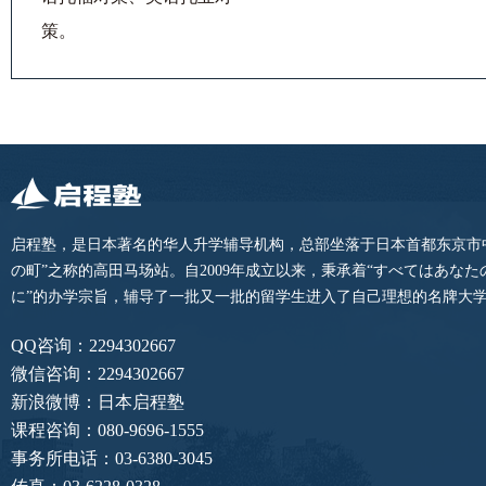
策
。
启程塾，是日本著名的华人升学辅导机构，总部坐落于日本首都东京市
の町”之称的高田马场站。自2009年成立以来，秉承着“すべてはあな
に”的办学宗旨，辅导了一批又一批的留学生进入了自己理想的名牌大
QQ咨询：2294302667
微信咨询：2294302667
新浪微博：日本启程塾
课程咨询：080-9696-1555
事务所电话：03-6380-3045