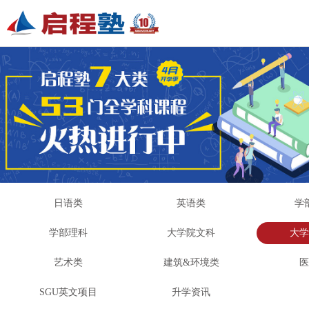
日语类
英语类
学
学部理科
大学院文科
大
艺术类
建筑&环境类
SGU英文项目
升学资讯