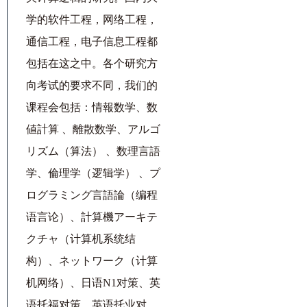
学的软件工程，网络工程，
通信工程，电子信息工程都
包括在这之中。各个研究方
向考试的要求不同，我们的
课程会包括：
情報数学、
数
値計算 、
離散数学、
アルゴ
リズム（算法） 、
数理言語
学、
倫理学（逻辑学） 、
プ
ログラミング言語論（编程
语言论）、
計算機アーキテ
クチャ（计算机系统结
构）、
ネットワーク（计算
机网络）、
日语N1对策、
英
语托福对策、
英语托业对