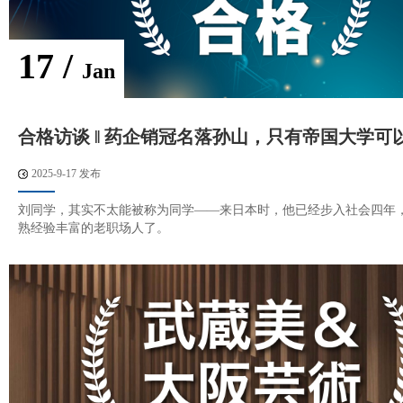
17 /
Jan
合格访谈 ‖ 药企销冠名落孙山，只有帝国大学可
2025-9-17 发布
刘同学，其实不太能被称为同学——来日本时，他已经步入社会四年
熟经验丰富的老职场人了。