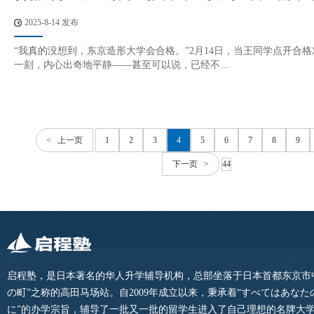
2025-8-14 发布
“我真的没想到，东京造形大学会合格。”2月14日，当王同学点开合
一刻，内心出奇地平静——甚至可以说，已经不...
< 上一页
1
2
3
4
5
6
7
8
9
下一页 >
44
启程塾，是日本著名的华人升学辅导机构，总部坐落于日本首都东京市
の町”之称的高田马场站。自2009年成立以来，秉承着“すべてはあな
に”的办学宗旨，辅导了一批又一批的留学生进入了自己理想的名牌大