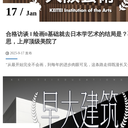
17 /
Jan
合格访谈 ‖ 绘画0基础就去日本学艺术的结局是
思，上岸顶级美院了
2025-9-17 发布
“从最开始完全不会画，到每年的进步肉眼可见，这条路走得既漫长又