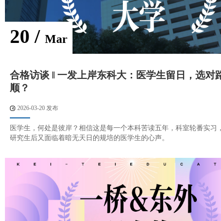
20 /
Mar
合格访谈 ‖ 一发上岸东科大：医学生留日，选对
顺？
2026-03-20 发布
医学生，何处是彼岸？相信这是每一个本科苦读五年，科室轮番实习
研究生后又面临着暗无天日的规培的医学生的心声。