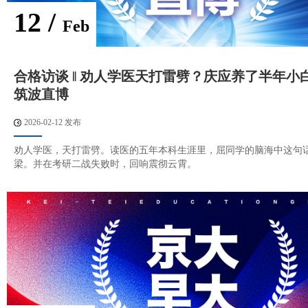
12 /
Feb
合格访谈 ‖ 劝人学医天打雷劈？庆应养了半年小
筑波直博
2026-02-12 发布
劝人学医，天打雷劈。读医的五年本科生涯里，屈同学的脑海中这句
梁。并在考研二战失败时，回响震彻云霄。