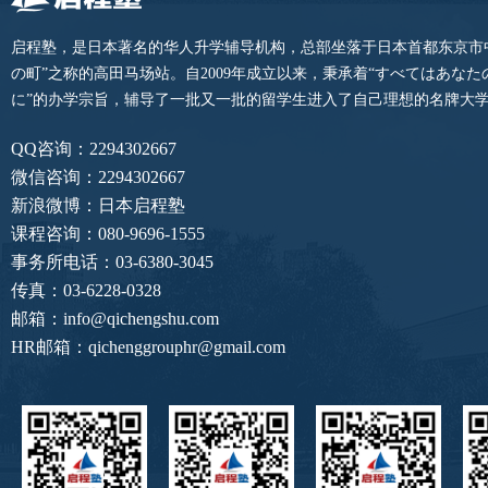
启程塾，是日本著名的华人升学辅导机构，总部坐落于日本首都东京市
の町”之称的高田马场站。自2009年成立以来，秉承着“すべてはあな
に”的办学宗旨，辅导了一批又一批的留学生进入了自己理想的名牌大
QQ咨询：2294302667
微信咨询：2294302667
新浪微博：日本启程塾
课程咨询：080-9696-1555
事务所电话：03-6380-3045
传真：03-6228-0328
邮箱：info@qichengshu.com
HR邮箱：qichenggrouphr@gmail.com