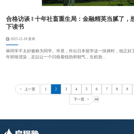
合格访谈 ‖ 十年社畜重生局：金融精英当腻了，
下读书
2025-12-18 发布
林同学不太好被称为同学。毕竟，作出日本留学这一抉择时，他正好
年班味浸染，足以让一个闪烁着锐劲和朝气，生机勃...
< 上一页
1
2
3
4
5
6
7
8
9
下一页 >
44