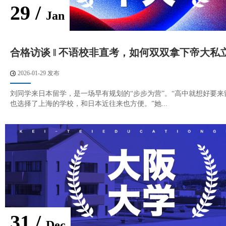
29 /
Jan
合格访谈 ‖ 不语校非直考，如何双双拿下帝大私立
2026-01-29 发布
刘同学来日本留学，是一场早有规划的“步步为营”。“高中就想好要来
也选择了上海的学校，和日本近往来也方便。”她...
31 /
Dec