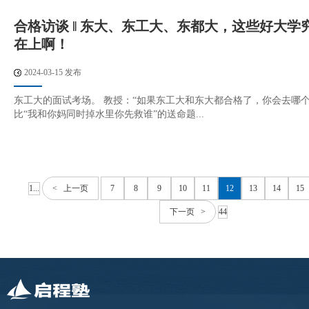
合格访谈 ‖ 东大、东工大、东都大，这些好大学
在上啊！
2024-03-15 发布
东工大的面试考场。 教授：“如果东工大和东大都合格了，你会去哪个
比“我和你妈同时掉水里你先救谁”的送命题...
1...
< 上一页
7
8
9
10
11
12
13
14
15
下一页 >
44