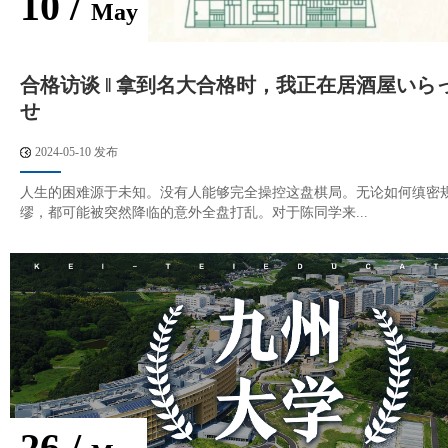
10 /
May
合格访谈 ‖ 拿到名大合格时，我正在居酒屋いら
せ
2024-05-10 发布
人生的困难源于未知。没有人能够完全操控这盘棋局。无论如何缜密
缪，都可能被突然降临的意外全盘打乱。对于陈同学来...
26 /