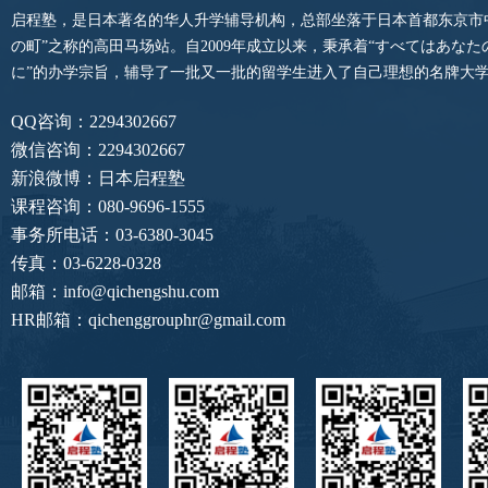
启程塾，是日本著名的华人升学辅导机构，总部坐落于日本首都东京市
の町”之称的高田马场站。自2009年成立以来，秉承着“すべてはあな
に”的办学宗旨，辅导了一批又一批的留学生进入了自己理想的名牌大
QQ咨询：2294302667
微信咨询：2294302667
新浪微博：日本启程塾
课程咨询：080-9696-1555
事务所电话：03-6380-3045
传真：03-6228-0328
邮箱：info@qichengshu.com
HR邮箱：qichenggrouphr@gmail.com