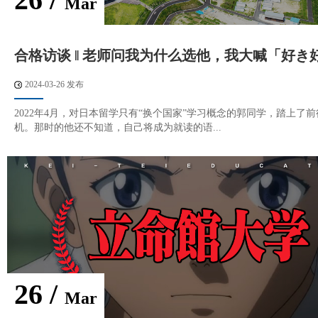
Mar
合格访谈 ‖ 老师问我为什么选他，我大喊「好き
2024-03-26 发布
2022年4月，对日本留学只有“换个国家”学习概念的郭同学，踏上了
机。那时的他还不知道，自己将成为就读的语...
26 /
Mar