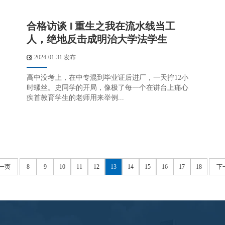
合格访谈 ‖ 重生之我在流水线当工
人，绝地反击成明治大学法学生
2024-01-31 发布
高中没考上，在中专混到毕业证后进厂，一天拧12小
时螺丝。史同学的开局，像极了每一个在讲台上痛心
疾首教育学生的老师用来举例...
一页
8
9
10
11
12
13
14
15
16
17
18
下