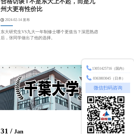
合格访谈 ‖ 不是东大上不起，而是九
州大更有性价比
2024-02-14 发布
东大研究生VS九大一年制修士哪个更值当？深思熟虑
后，张同学做出了他的选择。
13051425716（国内）
0363803045（日本）
微信扫码咨询
31 /
Jan