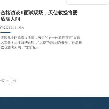
合格访谈 ‖ 面试现场，天使教授将爱
洒满人间
2024-01-31 发布
连续几个问题都没听懂，旁边的另一位教授直言“日语
大丈夫？正汗流浃背时，“天使”教授翩然登场，将爱和
宽容洒满人间：“之前见...
一页 >
44