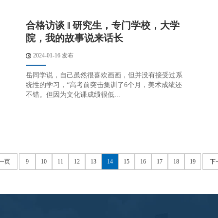
合格访谈 ‖ 研究生，专门学校，大学
院，我的故事说来话长
2024-01-16 发布
岳同学说，自己虽然很喜欢画画，但并没有接受过系
统性的学习，“高考前突击集训了6个月，美术成绩还
不错。但因为文化课成绩很低...
一页
9
10
11
12
13
14
15
16
17
18
19
下