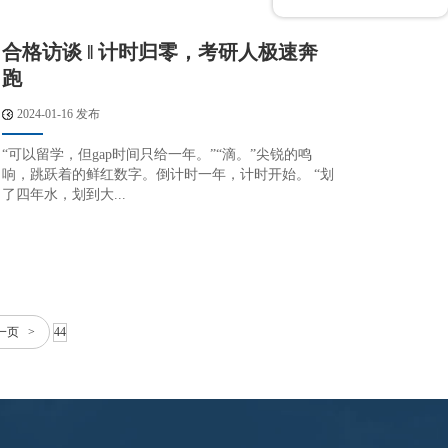
合格访谈 ‖ 计时归零，考研人极速奔
跑
2024-01-16 发布
“可以留学，但gap时间只给一年。”“滴。”尖锐的鸣
响，跳跃着的鲜红数字。倒计时一年，计时开始。 “划
了四年水，划到大...
一页 >
44