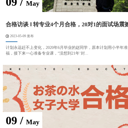
09 /
May
合格访谈 ‖ 转专业4个月合格，20对1的面试场
2023-05-09 发布
计划永远赶不上变化，2020年6月毕业的赵同学，原本计划用小半年
福，接下来一心准备专业课，“没想到21年‘封...
09 /
May