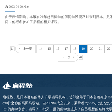
2023-04-20 发布
由于疫情影响，本该在21年赴日留学的何同学没能及时来到日本。足
间，他报名参加了启程的相关课程。
1...
< 上一页
14
15
16
17
18
19
20
21
22
下一页 >
44
启程塾，是日本著名的华人升学辅导机构，总部坐落于日本首都东京市
の町”之称的高田马场站。自2009年成立以来，秉承着“すべてはあな
に”的办学宗旨，辅导了一批又一批的留学生进入了自己理想的名牌大