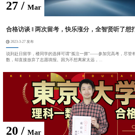
27 /
Mar
合格访谈 ‖ 两次留考，快乐涨分，全智贤听了想
2023-3-27 发布
说到赴日留学，楼同学的选择可谓“孤注一掷”——参加完高考，尽管
数，却直接放弃了志愿填报。因为不想离家太远，...
20 /
Mar