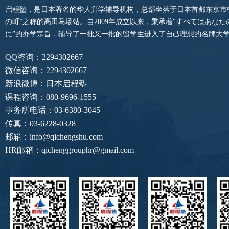
启程塾，是日本著名的华人升学辅导机构，总部坐落于日本首都东京市
の町”之称的高田马场站。自2009年成立以来，秉承着“すべてはあな
に”的办学宗旨，辅导了一批又一批的留学生进入了自己理想的名牌大
QQ咨询：2294302667
微信咨询：2294302667
新浪微博：日本启程塾
课程咨询：080-9696-1555
事务所电话：03-6380-3045
传真：03-6228-0328
邮箱：info@qichengshu.com
HR邮箱：qichenggrouphr@gmail.com