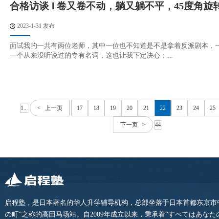
合格访谈 ‖ 卷又卷不动，躺又躺不平，45度角旋
2023-1-31 发布
面试我的一共有两位老师，其中一位也不知道是不是拿着反派剧本，
一个从来没听说过的专有名词，这也让我下定决心：...
1...
< 上一页
17
18
19
20
21
22
23
24
25
下一页 >
44
启程塾，是日本著名的华人升学辅导机构，总部坐落于日本首都东京市
の町”之称的高田马场站。自2009年成立以来，秉承着“すべてはあな