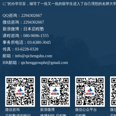
に”的办学宗旨，辅导了一批又一批的留学生进入了自己理想的名牌大
QQ咨询：2294302667
微信咨询：2294302667
新浪微博：日本启程塾
课程咨询：080-9696-1555
事务所电话：03-6380-3045
传真：03-6228-0328
邮箱：info@qichengshu.com
HR邮箱：qichenggrouphr@gmail.com
微信咨询
新浪微博
微信公众平台
微
启程塾进学顾问
微博扫码 启程塾
启程塾
启