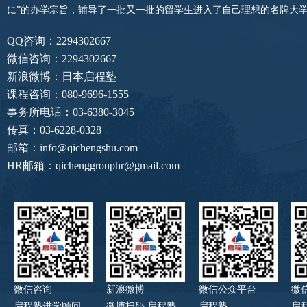
に”的办学宗旨，辅导了一批又一批的留学生进入了自己理想的名牌大
QQ咨询：2294302667
微信咨询：2294302667
新浪微博：日本启程塾
课程咨询：080-9696-1555
事务所电话：03-6380-3045
传真：03-6228-0328
邮箱：info@qichengshu.com
HR邮箱：qichenggrouphr@gmail.com
微信咨询
新浪微博
微信公众平台
微
启程塾进学顾问
微博扫码 启程塾
启程塾
启