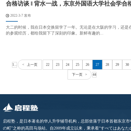
合格访谈 ‖ 背水一战，东京外国语大学社会学合
2022-3-7 发布
大二的时候，我在日本交换留学了一年。无论是在大阪的学习，还是
的参观经历，都给我留下了深刻的印象。新鲜有趣的...
1...
< 上一页
22
23
24
25
26
27
28
29
30
下一页 >
44
启程塾，是日本著名的华人升学辅导机构，总部坐落于日本首都东京市
の町”之称的高田马场站。自2009年成立以来，秉承着“すべてはあな