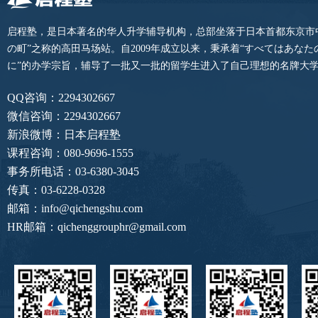
启程塾，是日本著名的华人升学辅导机构，总部坐落于日本首都东京市
の町”之称的高田马场站。自2009年成立以来，秉承着“すべてはあな
に”的办学宗旨，辅导了一批又一批的留学生进入了自己理想的名牌大
QQ咨询：2294302667
微信咨询：2294302667
新浪微博：日本启程塾
课程咨询：080-9696-1555
事务所电话：03-6380-3045
传真：03-6228-0328
邮箱：info@qichengshu.com
HR邮箱：qichenggrouphr@gmail.com