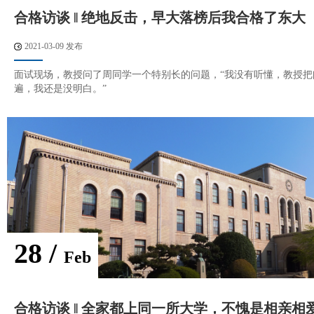
合格访谈 ‖ 绝地反击，早大落榜后我合格了东大
2021-03-09 发布
面试现场，教授问了周同学一个特别长的问题，“我没有听懂，教授把
遍，我还是没明白。”
28 /
Feb
合格访谈 ‖ 全家都上同一所大学，不愧是相亲相