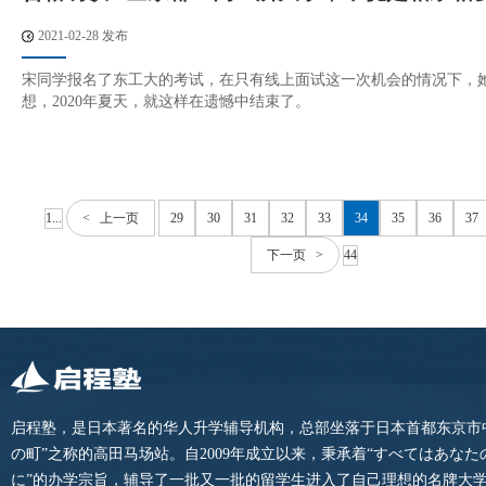
2021-02-28 发布
宋同学报名了东工大的考试，在只有线上面试这一次机会的情况下，
想，2020年夏天，就这样在遗憾中结束了。
1...
< 上一页
29
30
31
32
33
34
35
36
37
下一页 >
44
启程塾，是日本著名的华人升学辅导机构，总部坐落于日本首都东京市
の町”之称的高田马场站。自2009年成立以来，秉承着“すべてはあな
に”的办学宗旨，辅导了一批又一批的留学生进入了自己理想的名牌大