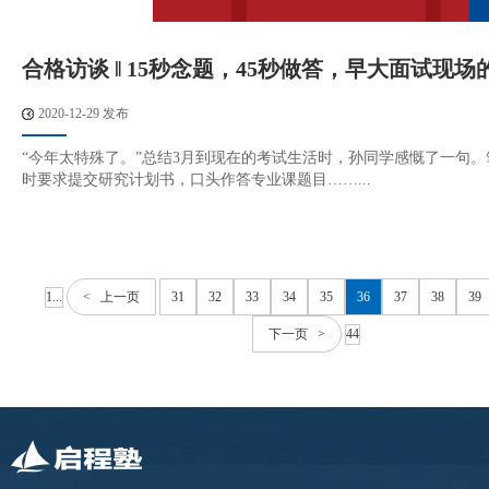
合格访谈 ‖ 15秒念题，45秒做答，早大面试现
2020-12-29 发布
“今年太特殊了。”总结3月到现在的考试生活时，孙同学感慨了一句
时要求提交研究计划书，口头作答专业课题目……...
1...
< 上一页
31
32
33
34
35
36
37
38
39
下一页 >
44