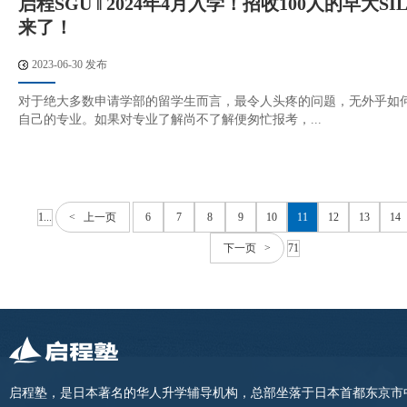
启程SGU ‖ 2024年4月入学！招收100人的早大S
来了！
2023-06-30 发布
对于绝大多数申请学部的留学生而言，最令人头疼的问题，无外乎如
自己的专业。如果对专业了解尚不了解便匆忙报考，...
1...
< 上一页
6
7
8
9
10
11
12
13
14
下一页 >
71
启程塾，是日本著名的华人升学辅导机构，总部坐落于日本首都东京市