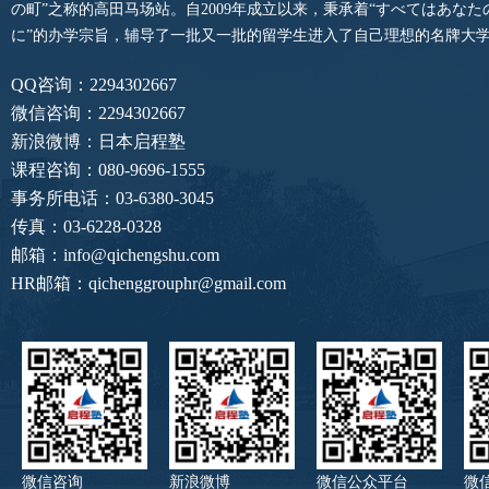
の町”之称的高田马场站。自2009年成立以来，秉承着“すべてはあな
に”的办学宗旨，辅导了一批又一批的留学生进入了自己理想的名牌大
QQ咨询：2294302667
微信咨询：2294302667
新浪微博：日本启程塾
课程咨询：080-9696-1555
事务所电话：03-6380-3045
传真：03-6228-0328
邮箱：info@qichengshu.com
HR邮箱：qichenggrouphr@gmail.com
微信咨询
新浪微博
微信公众平台
微