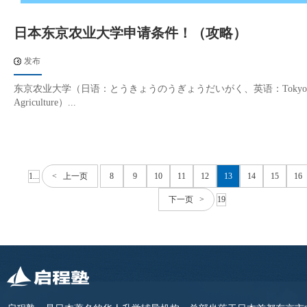
日本东京农业大学申请条件！（攻略）
发布
东京农业大学（日语：とうきょうのうぎょうだいがく、英语：Tokyo Unive
Agriculture）...
1...
< 上一页
8
9
10
11
12
13
14
15
16
下一页 >
19