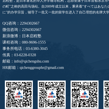
启程塾，是日本著名的华人升学辅导机构，总部坐落于日本首都东京市
の町”之称的高田马场站。自2009年成立以来，秉承着“すべてはあな
に”的办学宗旨，辅导了一批又一批的留学生进入了自己理想的名牌大
QQ咨询：2294302667
微信咨询：2294302667
新浪微博：日本启程塾
课程咨询：080-9696-1555
事务所电话：03-6380-3045
传真：03-6228-0328
邮箱：info@qichengshu.com
HR邮箱：qichenggrouphr@gmail.com