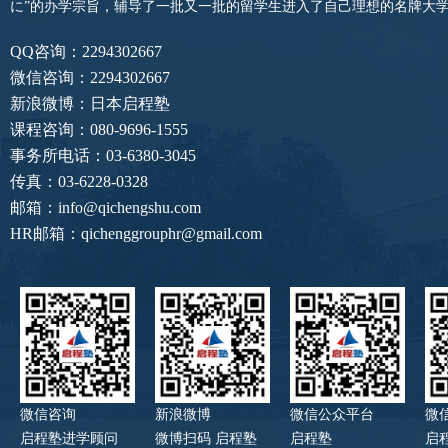
に”的办学宗旨，辅导了一批又一批的留学生进入了自己理想的名牌大
QQ咨询：2294302667
微信咨询：2294302667
新浪微博：日本启程塾
课程咨询：080-9696-1555
事务所电话：03-6380-3045
传真：03-6228-0328
邮箱：info@qichengshu.com
HR邮箱：qichenggrouphr@gmail.com
微信咨询
新浪微博
微信公众平台
微
启程塾进学顾问
微博扫码 启程塾
启程塾
启