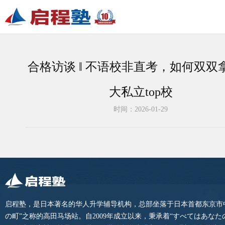
合格访谈 ‖ 不语校非直考，如何双双
大私立top校
时间：2026-01-29
启程塾，是日本著名的华人升学辅导机构，总部坐落于日本首都东京市
の町”之称的高田马场站。自2009年成立以来，秉承着“すべてはあな