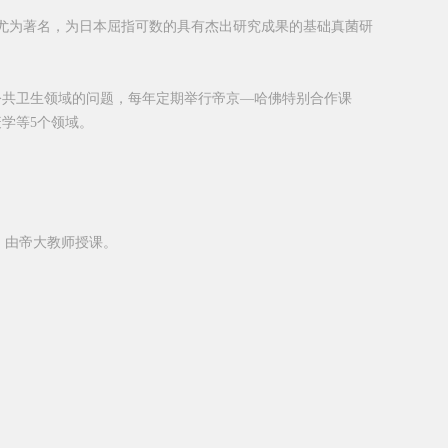
尤为著名，为日本屈指可数的具有杰出研究成果的基础真菌研
公共卫生领域的问题，每年定期举行帝京—哈佛特别合作课
疫学等
5
个领域。
，由帝大教师授课。