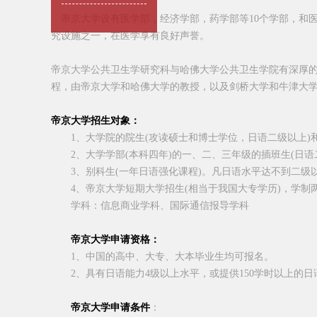
帝京大学设有医学部，经济学部，药学部等
10
个学部，和
究设施之一，在医学享有良好声誉。
帝京大学公共卫生学研究科与哈佛大学公共卫生学院有深厚
程，由帝京大学和哈佛大学的教授，以及剑桥大学和牛津大
帝京大学招生对象：
1
、大学院的院生
(
攻读硕士和博士学位，日语二级以上
)
2
、大学学部
(
本科四年
)
的一、二、三年级的插班生
(
日语
3
、别科生
(
一年日语强化课程
)
。凡日语水平达不到二级
4
、帝京大学短期大学招生
(
相当于我国大专学历
)
，学制
学科：信息商业学科、国际通信报导学科
帝京大学申请资格：
1
、中国的高中、大专、大本毕业生均可报名。
2
、具有日语能力
4
级以上水平，或提供
150
学时以上的日
帝京大学申请条件
：