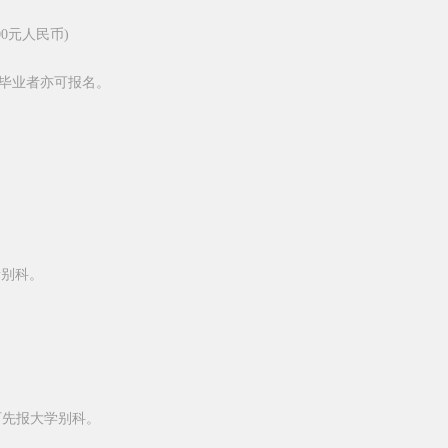
00
元人民币
)
毕业者亦可报名。
请别科。
可先报大学别科。