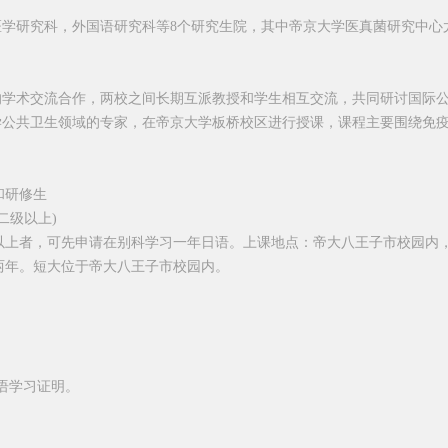
医学研究科，外国语研究科等
8
个研究生院，其中帝京大学医真菌研究中心
的学术交流合作，两校之间长期互派教授和学生相互交流，共同研讨国际
学公共卫生领域的专家，在帝京大学板桥校区进行授课，课程主要围绕免
和研修生
二级以上
)
以上者，可先申请在别科学习一年日语。上课地点：帝大八王子市校园内
两年。短大位于帝大八王子市校园内。
语学习证明。