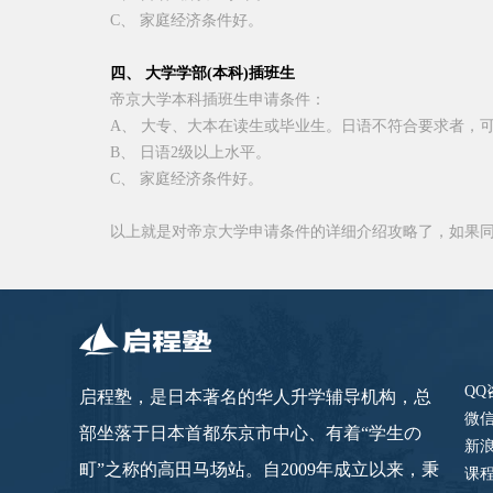
C
、 家庭经济条件好。
四、 大学学部
(
本科
)
插班生
帝京大学本科插班生申请条件：
A
、 大专、大本在读生或毕业生。日语不符合要求者，
B
、 日语
2
级以上水平。
C、 家庭经济条件好。
以上就是对帝京大学申请条件的详细介绍攻略了，如果
QQ
启程塾，是日本著名的华人升学辅导机构，总
微信
部坐落于日本首都东京市中心、有着“学生の
新
町”之称的高田马场站。自2009年成立以来，秉
课程