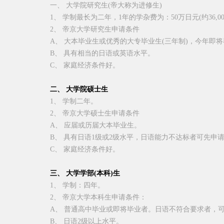
一、 大学院研究生
(
帝大称为进修生
)
1
、 学制最长为二年，
1
年的学杂费为：
50
万日元
(
约
36,0
2
、 帝京大学研究生申请条件
A
、 大本毕业生或优秀的大专毕业生
(
三年制
)
，今年即将
B
、 具有相当的日语或英语水平。
C
、 家庭经济条件好。
二、 大学院硕士生
1
、 学制二年。
2
、 帝京大学硕士生申请条件
A
、 应届或历届大本毕业生。
B
、 具有日语
1
级或
2
级水平，日语能力不达标者可先申
C
、 家庭经济条件好。
三、 大学学部
(
本科
)
生
1
、 学制：四年。
2、 帝京大学本科生申请条件：
A、 普通高中毕业或即将毕业者。日语不符合要求者，
B
、 日语
2
级以上水平。